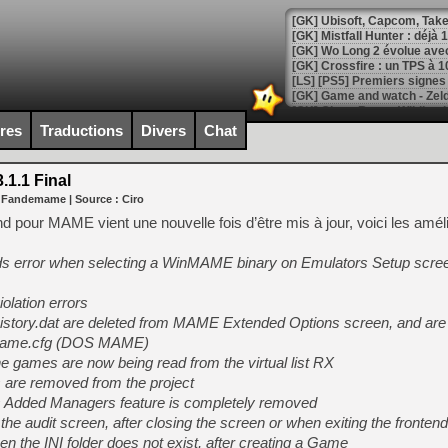
[GK] Mistfall Hunter : déjà 
[GK] Wo Long 2 évolue avec
[GK] Crossfire : un TPS à 100
[LS] [PS5] Premiers signes 
ires
Traductions
Divers
Chat
1.1 Final
[Mo5] DOOM arrive en cart
r Fandemame
| Source :
Ciro
[GK] Bethesda fête les 30 
[GK] Roblox : l'action en B
d pour MAME vient une nouvelle fois d’être mis à jour, voici les amél
nds error when selecting a WinMAME binary on Emulators Setup scr
[GK] Agenda - GeForce NOW
[GK] Devolver Digital en a 
iolation errors
history.dat are deleted from MAME Extended Options screen, and ar
[LS] [PS5] ps5-y2jb-autolo
mame.cfg (DOS MAME)
[GK] Pourquoi Marvel Tokon 
e games are now being read from the virtual list RX
[GK] Test : Restory : Chill
 are removed from the project
[GK] GTA 6 : Rockstar Games
[GK] Hot Wheels Infinite Rus
s Added Managers feature is completely removed
[GK] Mémoire cash - Secret 
the audit screen, after closing the screen or when exiting the frontend
[GK] Résultats Nintendo : 
n the INI folder does not exist, after creating a Game