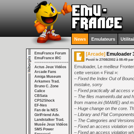
News
Emulateurs
Utilita
EmuFrance Forum
[Arcade]
Emuloader 3.
EmuFrance IRC
Posté le
27/08/2002
à
08:49
pa
===================
Emuloader, Le meilleur Fronten
Actus Jeux Vidéos
Arcade Fans
cette version « Final »:
Amiga Museum
– Fixed the Index Out of Bou
Arkames Trad.
mistake, sorry
Bruno C. Zone
– Fixed practically all access v
Calice
CBSata
– The files mameinfo.dat and 
CPS2Shock
from mame.ini (MAME) and 
EF-Nes
– Huge change on the core. Th
Fan de la NES
– Library and Flat Components
GirlFriend Adv.
Landstalker Trad.
– The Categories and Version
Musée Jeux Vidéos
– Fixed an access violation on 
SMS Power
– Fixed an access violation whe