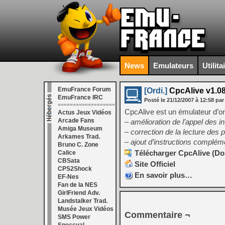
News
Emulateurs
Utilita
EmuFrance Forum
[Ordi.]
CpcAlive v1.0
EmuFrance IRC
Posté le
21/12/2007
à
12:58
par
===================
CpcAlive est un émulateur d’o
Actus Jeux Vidéos
Arcade Fans
– amélioration de l’appel des i
Amiga Museum
– correction de la lecture des 
Arkames Trad.
– ajout d’instructions complé
Bruno C. Zone
Télécharger CpcAlive (Dos
Calice
CBSata
Site Officiel
CPS2Shock
En savoir plus…
EF-Nes
Fan de la NES
GirlFriend Adv.
Landstalker Trad.
Musée Jeux Vidéos
Commentaire ¬
SMS Power