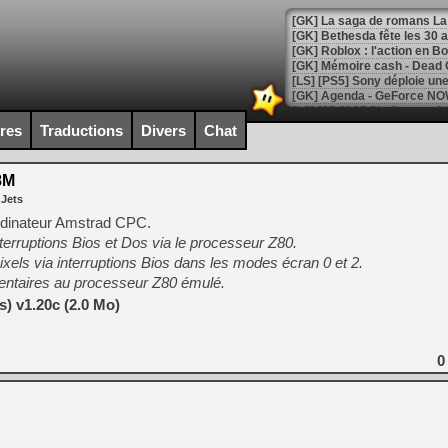
[GK] Bethesda fête les 30 
[GK] Roblox : l'action en B
[GK] Agenda - GeForce NOW
[GK] Devolver Digital en a 
ires
Traductions
Divers
Chat
[LS] [PS5] ps5-y2jb-autolo
8M
[GK] Pourquoi Marvel Tokon 
 Jets
[GK] Test : Restory : Chill
[GK] GTA 6 : Rockstar Games
rdinateur Amstrad CPC.
[GK] Hot Wheels Infinite Rus
nterruptions Bios et Dos via le processeur Z80.
[GK] Mémoire cash - Secret 
pixels via interruptions Bios dans les modes écran 0 et 2.
[GK] Résultats Nintendo : 
mentaires au processeur Z80 émulé.
[GK] Déjà des dégraissage
) v1.20c (2.0 Mo)
[GK] Minecraft et ses « Gra
[GK] Beast of Reincarnation
0
[GK] Ubisoft : fin de parti
[GK] Mémoire cash - Metroid
[GK] Dan Houser (GTA) défe
[GK] Comment EA Sports FC
[GK] Crimson Moon : un Dark
[GK] Isle of Reveries : le j