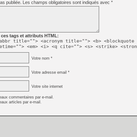
as publiée.
Les champs obligatoires sont indiqués avec
*
[GK] Moonlighter 2 : The En
[GK] Capcom relance Monste
[GK] Le beat'em up The Walk
ces tags et attributs HTML:
[GK] Endless Legend 2 : enf
abbr title=""> <acronym title=""> <b> <blockquote 
etime=""> <em> <i> <q cite=""> <s> <strike> <stron
[LS] [PS5] Le WebKit Userl
Votre nom *
Votre adresse email *
[GK] Oubliez Crazy Taxi, S
[LS] [Switch] NSZ 5.0.0 es
Votre site internet
eaux commentaires par e-mail.
aux articles par e-mail.