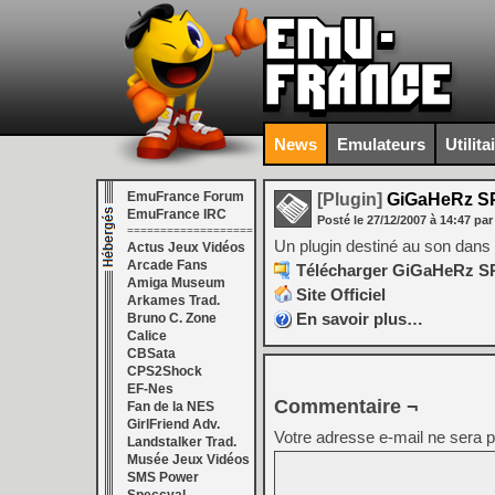
News
Emulateurs
Utilita
EmuFrance Forum
[Plugin]
GiGaHeRz SP
EmuFrance IRC
Posté le
27/12/2007
à
14:47
par
===================
Un plugin destiné au son dan
Actus Jeux Vidéos
Arcade Fans
Télécharger GiGaHeRz SPU
Amiga Museum
Site Officiel
Arkames Trad.
En savoir plus…
Bruno C. Zone
Calice
CBSata
CPS2Shock
EF-Nes
Commentaire ¬
Fan de la NES
GirlFriend Adv.
Votre adresse e-mail ne sera p
Landstalker Trad.
Musée Jeux Vidéos
SMS Power