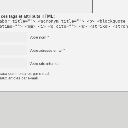
[GK] Beast of Reincarnation
[GK] Ubisoft : fin de parti
[GK] Mémoire cash - Metroid
[GK] Dan Houser (GTA) défe
ces tags et attributs HTML:
[GK] Comment EA Sports FC
abbr title=""> <acronym title=""> <b> <blockquote 
[GK] Crimson Moon : un Dark
etime=""> <em> <i> <q cite=""> <s> <strike> <stron
[GK] Isle of Reveries : le j
[GK] Moonlighter 2 : The En
[GK] Capcom relance Monste
Votre nom *
Votre adresse email *
[Mo5] Deux inédits du Virtu
[GK] Le beat'em up The Walk
Votre site internet
[GK] Endless Legend 2 : enf
eaux commentaires par e-mail.
aux articles par e-mail.
[LS] [PS5] Premiers signes 