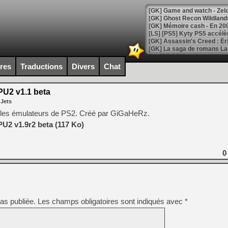
[Mo5] DOOM arrive en cart
[GK] Bethesda fête les 30 
ires
Traductions
Divers
Chat
[GK] Roblox : l'action en B
U2 v1.1 beta
[GK] Agenda - GeForce NOW
 Jets
[GK] Devolver Digital en a 
s les émulateurs de PS2. Créé par GiGaHeRz.
2 v1.9r2 beta (117 Ko)
[LS] [PS5] ps5-y2jb-autolo
[GK] Pourquoi Marvel Tokon 
[GK] Test : Restory : Chill
0
[GK] GTA 6 : Rockstar Games
[GK] Hot Wheels Infinite Rus
[GK] Mémoire cash - Secret 
[GK] Résultats Nintendo : 
[GK] Déjà des dégraissage
as publiée.
Les champs obligatoires sont indiqués avec
*
[Mo5] Brickboy cherche à r
[GK] Minecraft et ses « Gra