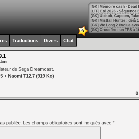
[LTF] Eté 2026 - Séquence 
[GK] Mistfall Hunter : déjà 
[GK] Wo Long 2 évolue avec
[GK] Crossfire : un TPS à 100
[LS] [PS5] Premiers signes 
ires
Traductions
Divers
Chat
9.1
 Jets
[Mo5] DOOM arrive en cart
ulateur de Sega Dreamcast.
[GK] Bethesda fête les 30 
5 + Naomi T12.7 (919 Ko)
[GK] Roblox : l'action en B
[GK] Agenda - GeForce NOW
0
[GK] Devolver Digital en a 
[LS] [PS5] ps5-y2jb-autolo
[GK] Pourquoi Marvel Tokon 
as publiée.
Les champs obligatoires sont indiqués avec
*
[GK] Test : Restory : Chill
[GK] GTA 6 : Rockstar Games
[GK] Hot Wheels Infinite Rus
[GK] Mémoire cash - Secret 