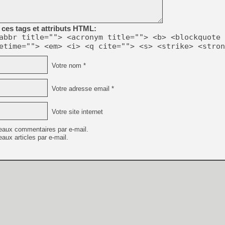
[GK] Résultats Nintendo : 
[GK] Déjà des dégraissage
ces tags et attributs HTML:
[Mo5] Brickboy cherche à r
abbr title=""> <acronym title=""> <b> <blockquote 
[GK] Minecraft et ses « Gra
etime=""> <em> <i> <q cite=""> <s> <strike> <stron
[GK] Beast of Reincarnation
[GK] Ubisoft : fin de parti
Votre nom *
[GK] Mémoire cash - Metroid
[GK] Dan Houser (GTA) défe
[GK] Comment EA Sports FC
Votre adresse email *
[GK] Crimson Moon : un Dark
[GK] Isle of Reveries : le j
[GK] Moonlighter 2 : The En
Votre site internet
[GK] Capcom relance Monste
eaux commentaires par e-mail.
aux articles par e-mail.
[GK] Guillermo del Toro ado