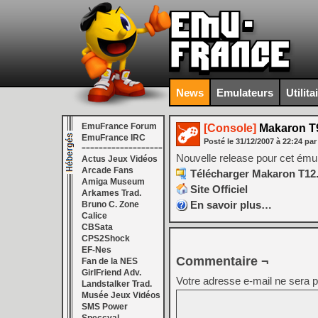
News
Emulateurs
Utilita
EmuFrance Forum
[Console]
Makaron T
EmuFrance IRC
Posté le
31/12/2007
à
22:24
par
===================
Nouvelle release pour cet ém
Actus Jeux Vidéos
Arcade Fans
Télécharger Makaron T12.
Amiga Museum
Site Officiel
Arkames Trad.
En savoir plus…
Bruno C. Zone
Calice
CBSata
CPS2Shock
EF-Nes
Commentaire ¬
Fan de la NES
GirlFriend Adv.
Votre adresse e-mail ne sera p
Landstalker Trad.
Musée Jeux Vidéos
SMS Power