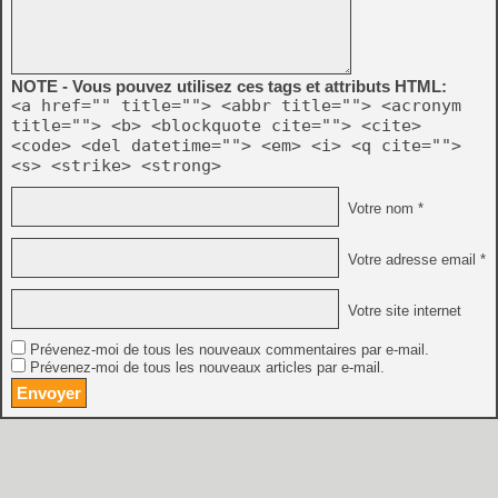
NOTE - Vous pouvez utilisez ces tags et attributs HTML:
<a href="" title=""> <abbr title=""> <acronym
title=""> <b> <blockquote cite=""> <cite>
<code> <del datetime=""> <em> <i> <q cite="">
<s> <strike> <strong>
Votre nom *
Votre adresse email *
Votre site internet
Prévenez-moi de tous les nouveaux commentaires par e-mail.
Prévenez-moi de tous les nouveaux articles par e-mail.