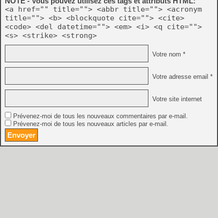
NOTE - Vous pouvez utilisez ces tags et attributs HTML:
<a href="" title=""> <abbr title=""> <acronym
title=""> <b> <blockquote cite=""> <cite>
<code> <del datetime=""> <em> <i> <q cite="">
<s> <strike> <strong>
Votre nom *
Votre adresse email *
Votre site internet
Prévenez-moi de tous les nouveaux commentaires par e-mail.
Prévenez-moi de tous les nouveaux articles par e-mail.