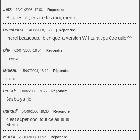
Jets
12/01/2008, 17:03
|
Répondre
Si tu les as, envoie les moi, merci.
brainburnt
14/03/2008, 16:11
|
Répondre
merci beaucoup.. bien que la version WII aurait pu être utile ^^
bhk
02/07/2008, 19:54
|
Répondre
merci
lapleau
15/07/2008, 16:19
|
Répondre
super
hmadi
23/08/2008, 19:55
|
Répondre
3asba ya rjel
gandalf
04/09/2008, 19:30
|
Répondre
c’est super cool tout cela!!!!!!!!!!!
Merci
Habbi
20/10/2008, 17:52
|
Répondre