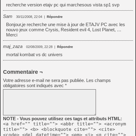
recherche version etajv pc qui marchesous vista sp1 svp
Sam
30/11/2008, 22:04
|
Répondre
Bonjour,je recherche une mise à jour de ETAJV PC avec les
nouvo jeux comme Crysis, Resident evil 4, Lost Planet, …
Merci
maj_zaza
02/08/2009, 22:28
|
Répondre
mortal kombat vs dc univers
Commentaire ¬
Votre adresse e-mail ne sera pas publiée.
Les champs
obligatoires sont indiqués avec
*
NOTE - Vous pouvez utilisez ces tags et attributs HTML:
<a href="" title=""> <abbr title=""> <acronym
title=""> <b> <blockquote cite=""> <cite>
<code> <del datetime=""> <em> <i> <q cite="">