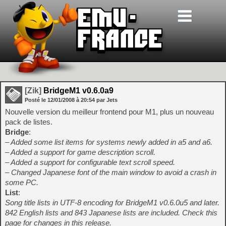
[Zik]
BridgeM1 v0.6.0a9
Posté le
12/01/2008
à
20:54
par Jets
Nouvelle version du meilleur frontend pour M1, plus un nouveau
pack de listes.
Bridge
:
– Added some list items for systems newly added in a5 and a6.
– Added a support for game description scroll.
– Added a support for configurable text scroll speed.
– Changed Japanese font of the main window to avoid a crash in
some PC.
List
:
Song title lists in UTF-8 encoding for BridgeM1 v0.6.0u5 and later.
842 English lists and 843 Japanese lists are included. Check this
page for changes in this release.