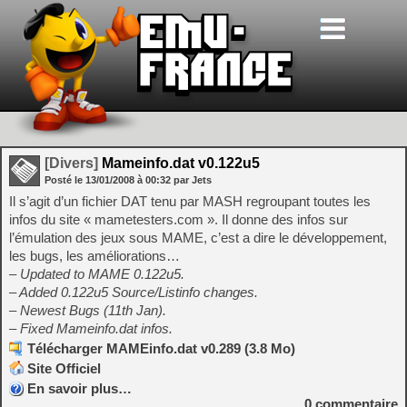
[Divers]
Mameinfo.dat v0.122u5
Posté le
13/01/2008
à
00:32
par Jets
Il s’agit d’un fichier DAT tenu par MASH regroupant toutes les
infos du site « mametesters.com ». Il donne des infos sur
l’émulation des jeux sous MAME, c’est a dire le développement,
les bugs, les améliorations…
– Updated to MAME 0.122u5.
– Added 0.122u5 Source/Listinfo changes.
– Newest Bugs (11th Jan).
– Fixed Mameinfo.dat infos.
Télécharger MAMEinfo.dat v0.289 (3.8 Mo)
Site Officiel
En savoir plus…
0
commentaire