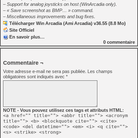
– Support for analog joysticks on host (WinArcadia only).
– « Save screenshot as BMP… » command.
– Miscellaneous improvements and bug fixes.
Télécharger Win Arcadia (Ami Arcadia) v36.55 (8.8 Mo)
Site Officiel
En savoir plus…
0
commentaire
Commentaire ¬
Votre adresse e-mail ne sera pas publiée.
Les champs
obligatoires sont indiqués avec
*
NOTE - Vous pouvez utilisez ces tags et attributs HTML:
<a href="" title=""> <abbr title=""> <acronym
title=""> <b> <blockquote cite=""> <cite>
<code> <del datetime=""> <em> <i> <q cite="">
<s> <strike> <strong>