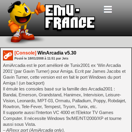
[Console]
WinArcadia v5.30
Posté le
18/01/2008
à
11:51
par Jets
AmiArcadia est le port amélioré de Tunix2001 ex ‘Win Arcadia
2001’ (par Gavin Turner) pour Amiga. Ecrit par James Jacobs et
Gavin Turner, cette version est en fait le port Windows du port
Amiga ! (un backport)
Il émule les consoles basé sur la famille des Arcadia2001 :
Bandai, Emerson, Grandstand, Hanimex, Intervision, Leisure-
Vision, Leonardo, MPT-03, Ormatu, Palladium, Poppy, Robdajet,
Rowtron, Tele-Fever, Tempest, Tryom, Tunix, etc.
Il supporte aussi l’Interton VC 4000 et l’Elektor TV Games
Computer. Il nécessite Windows 9x/ME/NT/2000/XP et tourne
aussi sous Vista.
– ARexx port (AmiArcadia only).