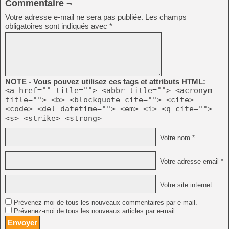
Commentaire ¬
Votre adresse e-mail ne sera pas publiée.
Les champs
obligatoires sont indiqués avec
*
NOTE - Vous pouvez utilisez ces tags et attributs HTML:
<a href="" title=""> <abbr title=""> <acronym
title=""> <b> <blockquote cite=""> <cite>
<code> <del datetime=""> <em> <i> <q cite="">
<s> <strike> <strong>
Votre nom *
Votre adresse email *
Votre site internet
Prévenez-moi de tous les nouveaux commentaires par e-mail.
Prévenez-moi de tous les nouveaux articles par e-mail.