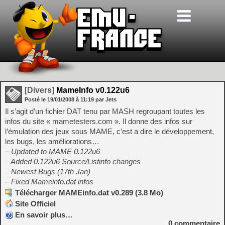
[Divers]
MameInfo v0.122u6
Posté le
19/01/2008
à
11:19
par Jets
Il s’agit d’un fichier DAT tenu par MASH regroupant toutes les
infos du site « mametesters.com ». Il donne des infos sur
l’émulation des jeux sous MAME, c’est a dire le développement,
les bugs, les améliorations…
– Updated to MAME 0.122u6
– Added 0.122u6 Source/Listinfo changes
– Newest Bugs (17th Jan)
– Fixed Mameinfo.dat infos
Télécharger MAMEinfo.dat v0.289 (3.8 Mo)
Site Officiel
En savoir plus…
0
commentaire