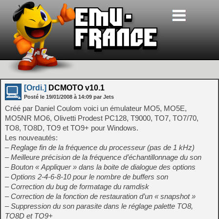
[Ordi.]
DCMOTO v10.1
Posté le
19/01/2008
à
14:09
par Jets
Créé par Daniel Coulom voici un émulateur MO5, MO5E,
MO5NR MO6, Olivetti Prodest PC128, T9000, TO7, TO7/70,
TO8, TO8D, TO9 et TO9+ pour Windows.
Les nouveautés:
– Reglage fin de la fréquence du processeur (pas de 1 kHz)
– Meilleure précision de la fréquence d’échantillonnage du son
– Bouton « Appliquer » dans la boite de dialogue des options
– Options 2-4-6-8-10 pour le nombre de buffers son
– Correction du bug de formatage du ramdisk
– Correction de la fonction de restauration d’un « snapshot »
– Suppression du son parasite dans le réglage palette TO8,
TO8D et TO9+