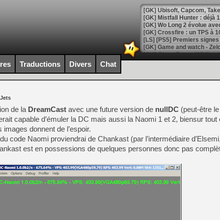
[GK] Mistfall Hunter : déjà 
[GK] Wo Long 2 évolue avec
[GK] Crossfire : un TPS à 100
[LS] [PS5] Premiers signes 
ires
Traductions
Divers
Chat
[Mo5] DOOM arrive en cart
 Jets
[GK] Bethesda fête les 30 
[GK] Roblox : l'action en B
ion de la
DreamCast
avec une future version de
nullDC
(peut-être le
serait capable d’émuler la DC mais aussi la Naomi 1 et 2, biensur tout 
s images donnent de l’espoir.
[GK] Agenda - GeForce NOW
du code Naomi proviendrai de Chankast (par l’intermédiaire d’Elsemi
[GK] Devolver Digital en a 
hankast est en possessions de quelques personnes donc pas complèt
[LS] [PS5] ps5-y2jb-autolo
[GK] Pourquoi Marvel Tokon 
[GK] Test : Restory : Chill
[GK] GTA 6 : Rockstar Games
[GK] Hot Wheels Infinite Rus
[GK] Mémoire cash - Secret 
[GK] Résultats Nintendo : 