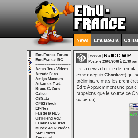
News
Emulateurs
Utilita
EmuFrance Forum
[www]
NullDC WIP
EmuFrance IRC
Posté le
23/01/2008
à
11:39
par
===================
De la news du coté de l’émulat
Actus Jeux Vidéos
Arcade Fans
espoir depuis
Chankast
) qui 
Amiga Museum
préliminaire mais les première
Arkames Trad.
Edit
: Apparemment une partie 
Bruno C. Zone
rappelons que le source de C
Calice
CBSata
ou perdu).
CPS2Shock
EF-Nes
Fan de la NES
GirlFriend Adv.
Landstalker Trad.
Musée Jeux Vidéos
SMS Power