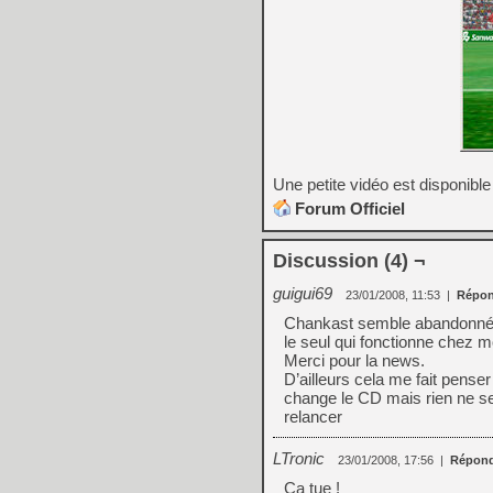
Une petite vidéo est disponible 
Forum Officiel
Discussion (4) ¬
guigui69
23/01/2008, 11:53
|
Répon
Chankast semble abandonné de
le seul qui fonctionne chez m
Merci pour la news.
D’ailleurs cela me fait pense
change le CD mais rien ne se 
relancer
LTronic
23/01/2008, 17:56
|
Répond
Ca tue !