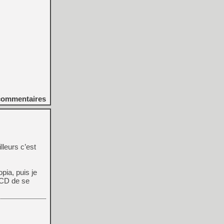
ommentaires
leurs c’est
pia, puis je
r CD de se