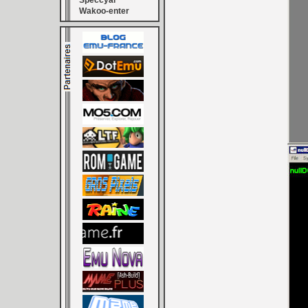
Speccyal
Wakoo-enter