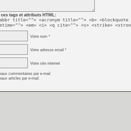
ces tags et attributs HTML:
[LS] [PS5] Le WebKit Userl
abbr title=""> <acronym title=""> <b> <blockquote 
etime=""> <em> <i> <q cite=""> <s> <strike> <stron
[GK] Oubliez Crazy Taxi, S
Votre nom *
[LS] [Switch] NSZ 5.0.0 es
Votre adresse email *
[GK] No More Room in Hell 2
[GK] Un chatbot Atelier Ryz
Votre site internet
[GK] Mémoire cash - Splatte
[GK] Nvidia : le prix des 
eaux commentaires par e-mail.
[GK] Suikoden Star Leap : 
aux articles par e-mail.
[Mo5] La mini borne d’arc