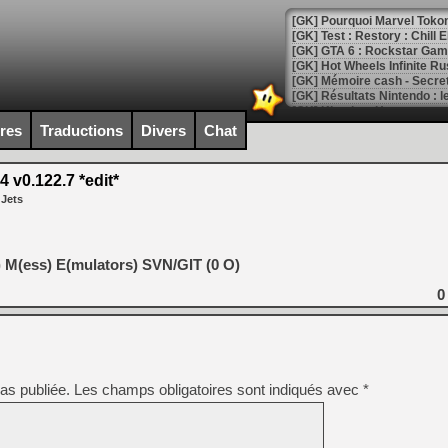
[GK] Pourquoi Marvel Tokon 
[GK] Test : Restory : Chill
[GK] GTA 6 : Rockstar Games
[GK] Hot Wheels Infinite Rus
[GK] Mémoire cash - Secret 
[GK] Résultats Nintendo : 
[GK] Déjà des dégraissage
ires
Traductions
Divers
Chat
[Mo5] Brickboy cherche à r
[GK] Minecraft et ses « Gra
v0.122.7 *edit*
 Jets
[GK] Beast of Reincarnation
[GK] Ubisoft : fin de parti
[GK] Mémoire cash - Metroid
[GK] Dan Houser (GTA) défe
[GK] Comment EA Sports FC
 M(ess) E(mulators) SVN/GIT (0 O)
[GK] Crimson Moon : un Dark
[GK] Isle of Reveries : le j
0
[GK] Moonlighter 2 : The En
[GK] Capcom relance Monste
as publiée.
Les champs obligatoires sont indiqués avec
*
[Mo5] Deux inédits du Virtu
[GK] Le beat'em up The Walk
[GK] Endless Legend 2 : enf