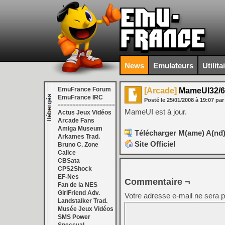
News
Emulateurs
Utilita
EmuFrance Forum
[Arcade]
MameUI32/64 
EmuFrance IRC
Posté le
25/01/2008
à
19:07
par
===================
MameUI est à jour.
Actus Jeux Vidéos
Arcade Fans
Amiga Museum
Télécharger M(ame) A(nd)
Arkames Trad.
Site Officiel
Bruno C. Zone
Calice
CBSata
CPS2Shock
EF-Nes
Commentaire ¬
Fan de la NES
GirlFriend Adv.
Votre adresse e-mail ne sera p
Landstalker Trad.
Musée Jeux Vidéos
SMS Power