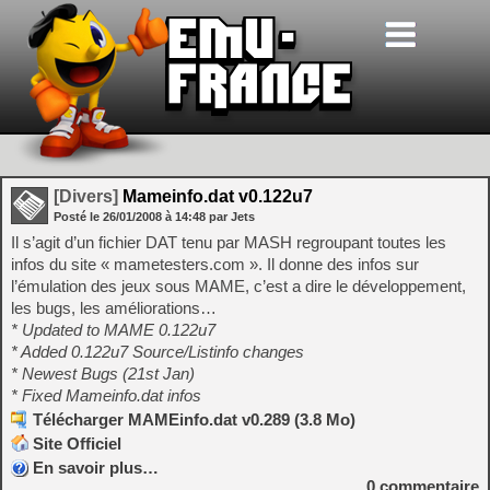
[Divers]
Mameinfo.dat v0.122u7
Posté le
26/01/2008
à
14:48
par Jets
Il s’agit d’un fichier DAT tenu par MASH regroupant toutes les
infos du site « mametesters.com ». Il donne des infos sur
l’émulation des jeux sous MAME, c’est a dire le développement,
les bugs, les améliorations…
* Updated to MAME 0.122u7
* Added 0.122u7 Source/Listinfo changes
* Newest Bugs (21st Jan)
* Fixed Mameinfo.dat infos
Télécharger MAMEinfo.dat v0.289 (3.8 Mo)
Site Officiel
En savoir plus…
0
commentaire