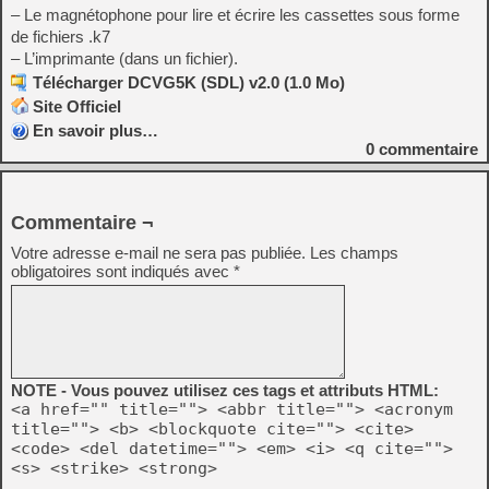
– Le magnétophone pour lire et écrire les cassettes sous forme
de fichiers .k7
– L’imprimante (dans un fichier).
Télécharger DCVG5K (SDL) v2.0 (1.0 Mo)
Site Officiel
En savoir plus…
0
commentaire
Commentaire ¬
Votre adresse e-mail ne sera pas publiée.
Les champs
obligatoires sont indiqués avec
*
NOTE - Vous pouvez utilisez ces tags et attributs HTML:
<a href="" title=""> <abbr title=""> <acronym
title=""> <b> <blockquote cite=""> <cite>
<code> <del datetime=""> <em> <i> <q cite="">
<s> <strike> <strong>