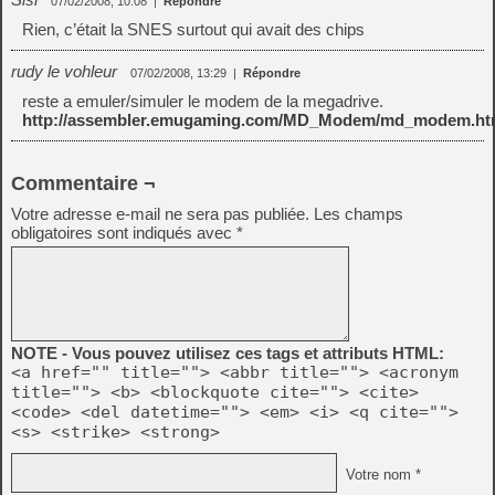
07/02/2008, 10:08
|
Répondre
Rien, c’était la SNES surtout qui avait des chips
rudy le vohleur
07/02/2008, 13:29
|
Répondre
reste a emuler/simuler le modem de la megadrive.
http://assembler.emugaming.com/MD_Modem/md_modem.ht
Commentaire ¬
Votre adresse e-mail ne sera pas publiée.
Les champs
obligatoires sont indiqués avec
*
NOTE - Vous pouvez utilisez ces tags et attributs HTML:
<a href="" title=""> <abbr title=""> <acronym
title=""> <b> <blockquote cite=""> <cite>
<code> <del datetime=""> <em> <i> <q cite="">
<s> <strike> <strong>
Votre nom *