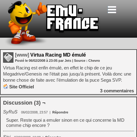
[www]
Virtua Racing MD émulé
Posté le
06/02/2008
à
23:05
par Jets
| Source :
Chevro
Virtua Racing est enfin émulé, en effet le chip de ce jeu
Megadrive/Genesis ne l’était pas jusqu’à présent. Voilà donc une
bonne chose de faite avec l’émulation de la puce Sega SVP.
Site Officiel
3
commentaires
Discussion (3) ¬
SyRuS
06/02/2008, 23:57
|
Répondre
Super. Reste quoi a emuler sinon en ce qui concerne la MD
comme chip encore ?
Sisi