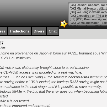
[GK] Mistfall Hunter : déjà 
[GK] Wo Long 2 évolue avec
[GK] Crossfire : un TPS à 100
[LS] [PS5] Premiers signes 
ires
Traductions
Divers
Chat
37
[Mo5] DOOM arrive en cart
 Jets
[GK] Bethesda fête les 30 
[GK] Roblox : l'action en B
Engine en provenance du Japon et basé sur PC2E, tournant sous Wi
ct X v8.1 au minimum.
[GK] Agenda - GeForce NOW
 voice was elaborately brought close to a real machine.
[GK] Devolver Digital en a 
f the CD-ROM access was modeled on a real machine.
across – Eien no Love Song », the saving to backup-RAM became pos
[LS] [PS5] ps5-y2jb-autolo
te saving before v1.36 is loaded, the backup-RAM-saving might not b
[GK] Pourquoi Marvel Tokon 
ease advance to the next stage, and it is possible to save normally.
[GK] Test : Restory : Chill
ndows 98/Me », the bug that the error goes out when becoming full-
[GK] GTA 6 : Rockstar Games
[GK] Hot Wheels Infinite Rus
ected.
[GK] Mémoire cash - Secret 
Me » is not tested.
[GK] Résultats Nintendo : 
 has been improved and corrected.