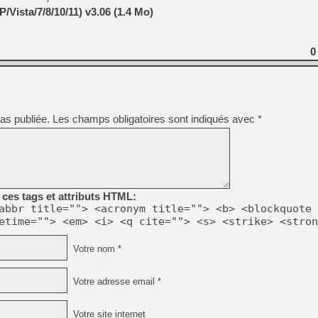
[GK] Déjà des dégraissage
/Vista/7/8/10/11) v3.06 (1.4 Mo)
[Mo5] Brickboy cherche à r
[GK] Minecraft et ses « Gra
0
[GK] Beast of Reincarnation
[GK] Ubisoft : fin de parti
[GK] Mémoire cash - Metroid
[GK] Dan Houser (GTA) défe
[GK] Comment EA Sports FC
[GK] Crimson Moon : un Dark
as publiée.
Les champs obligatoires sont indiqués avec
*
[GK] Isle of Reveries : le j
[GK] Moonlighter 2 : The En
[GK] Capcom relance Monste
ces tags et attributs HTML:
[Mo5] Deux inédits du Virtu
abbr title=""> <acronym title=""> <b> <blockquote 
[GK] Le beat'em up The Walk
[LTF] Eté 2026 - Séquence 
etime=""> <em> <i> <q cite=""> <s> <strike> <stron
Votre nom *
Votre adresse email *
Votre site internet