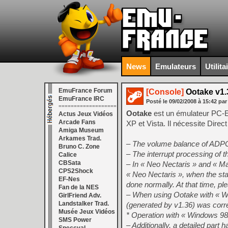
News
Emulateurs
Utilita
EmuFrance Forum
[Console]
Ootake v1.
EmuFrance IRC
Posté le
09/02/2008
à
15:42
par
===================
Ootake
est un émulateur PC-
Actus Jeux Vidéos
Arcade Fans
XP et Vista. Il nécessite Dire
Amiga Museum
Arkames Trad.
– The volume balance of ADPCM
Bruno C. Zone
– The interrupt processing o
Calice
CBSata
– In « Neo Nectaris » and « M
CPS2Shock
« Neo Nectaris », when the sta
EF-Nes
done normally. At that time, pl
Fan de la NES
– When using Ootake with « Wi
GirlFriend Adv.
Landstalker Trad.
(generated by v1.36) was corr
Musée Jeux Vidéos
* Operation with « Windows 98/
SMS Power
– Additionally, a detailed part