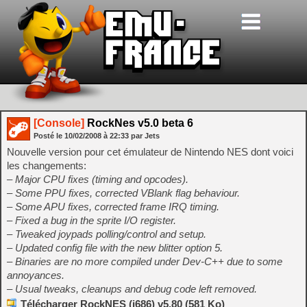
[Console]
RockNes v5.0 beta 6
Posté le
10/02/2008
à
22:33
par Jets
Nouvelle version pour cet émulateur de Nintendo NES dont voici
les changements:
– Major CPU fixes (timing and opcodes).
– Some PPU fixes, corrected VBlank flag behaviour.
– Some APU fixes, corrected frame IRQ timing.
– Fixed a bug in the sprite I/O register.
– Tweaked joypads polling/control and setup.
– Updated config file with the new blitter option 5.
– Binaries are no more compiled under Dev-C++ due to some
annoyances.
– Usual tweaks, cleanups and debug code left removed.
Télécharger RockNES (i686) v5.80 (581 Ko)