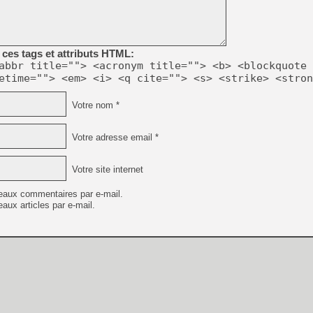
[LS] [PS5] Le WebKit Userl
ces tags et attributs HTML:
abbr title=""> <acronym title=""> <b> <blockquote 
etime=""> <em> <i> <q cite=""> <s> <strike> <stron
[GK] Oubliez Crazy Taxi, S
[LS] [Switch] NSZ 5.0.0 es
Votre nom *
[GK] No More Room in Hell 2
Votre adresse email *
[GK] Un chatbot Atelier Ryz
[GK] Mémoire cash - Splatte
Votre site internet
[GK] Nvidia : le prix des 
[GK] Suikoden Star Leap : 
eaux commentaires par e-mail.
[Mo5] La mini borne d’arc
aux articles par e-mail.