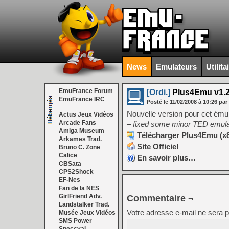
News
Emulateurs
Utilita
EmuFrance Forum
[Ordi.]
Plus4Emu v1.2
EmuFrance IRC
Posté le
11/02/2008
à
10:26
par
===================
Nouvelle version pour cet ém
Actus Jeux Vidéos
Arcade Fans
– fixed some minor TED emula
Amiga Museum
Télécharger Plus4Emu (x86
Arkames Trad.
Site Officiel
Bruno C. Zone
Calice
En savoir plus…
CBSata
CPS2Shock
EF-Nes
Fan de la NES
GirlFriend Adv.
Commentaire ¬
Landstalker Trad.
Votre adresse e-mail ne sera p
Musée Jeux Vidéos
SMS Power