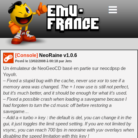
[Console]
NeoRaine v1.0.6
Posté le
13/02/2008
à
00:18
par Jets
Un émulateur de NeoGeoCD basé en partie sur neocdpsp de
Yoyofr.
– Fixed a stupid bug with the cache, never use xor to see if a
memory area was changed. The + I now use is still not perfect,
but it’s much better, and it should be enough for what it’s used.
– Fixed a possible crash when loading a savegame because I
had forgoten to turn the cd music off before restoring a
savegame…
– Add a « turbo » key : the default is del, you can change it in the
gui, it just toggles the limit speed setting. If you are not limited by
vsync, you can reach 700 fps in neoraine with yuv overlays when
disabling the speed limitation with this key !