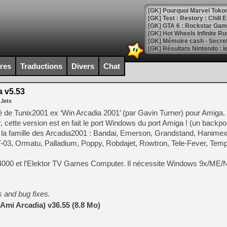
[GK] Pourquoi Marvel Tokon 
[GK] Test : Restory : Chill
[GK] GTA 6 : Rockstar Games
[GK] Hot Wheels Infinite Rus
[GK] Mémoire cash - Secret 
[GK] Résultats Nintendo : 
[GK] Déjà des dégraissage
ires
Traductions
Divers
Chat
[Mo5] Brickboy cherche à r
[GK] Minecraft et ses « Gra
 v5.53
 Jets
[GK] Beast of Reincarnation
[GK] Ubisoft : fin de parti
é de Tunix2001 ex ‘Win Arcadia 2001’ (par Gavin Turner) pour Amiga. 
[GK] Mémoire cash - Metroid
cette version est en fait le port Windows du port Amiga ! (un backpor
[GK] Dan Houser (GTA) défe
 la famille des Arcadia2001 : Bandai, Emerson, Grandstand, Hanimex,
[GK] Comment EA Sports FC
[GK] Crimson Moon : un Dark
-03, Ormatu, Palladium, Poppy, Robdajet, Rowtron, Tele-Fever, Tem
[GK] Isle of Reveries : le j
[GK] Moonlighter 2 : The En
VC 4000 et l’Elektor TV Games Computer. Il nécessite Windows 9x/ME
[GK] Capcom relance Monste
 and bug fixes.
[Mo5] Deux inédits du Virtu
Ami Arcadia) v36.55 (8.8 Mo)
[GK] Le beat'em up The Walk
[GK] Endless Legend 2 : enf