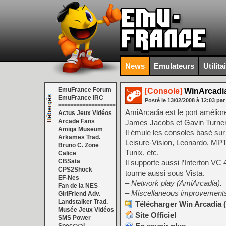
News
Emulateurs
Utilita
EmuFrance Forum
[Console]
WinArcadia
EmuFrance IRC
Posté le
13/02/2008
à
12:03
par
===================
AmiArcadia est le port amélior
Actus Jeux Vidéos
Arcade Fans
James Jacobs et Gavin Turner, 
Amiga Museum
Il émule les consoles basé sur
Arkames Trad.
Leisure-Vision, Leonardo, MPT
Bruno C. Zone
Tunix, etc.
Calice
CBSata
Il supporte aussi l’Interton 
CPS2Shock
tourne aussi sous Vista.
EF-Nes
– Network play (AmiArcadia).
Fan de la NES
– Miscellaneous improvements
GirlFriend Adv.
Landstalker Trad.
Télécharger Win Arcadia (
Musée Jeux Vidéos
Site Officiel
SMS Power