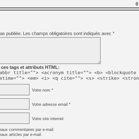
0
[LS] [PS5] Le WebKit Userl
as publiée.
Les champs obligatoires sont indiqués avec
*
[GK] Oubliez Crazy Taxi, S
[LS] [Switch] NSZ 5.0.0 es
[GK] No More Room in Hell 2
[GK] Un chatbot Atelier Ryz
ces tags et attributs HTML:
abbr title=""> <acronym title=""> <b> <blockquote 
[GK] Mémoire cash - Splatte
[GK] Nvidia : le prix des 
etime=""> <em> <i> <q cite=""> <s> <strike> <stron
[GK] Suikoden Star Leap : 
Votre nom *
[Mo5] La mini borne d’arc
Votre adresse email *
Votre site internet
eaux commentaires par e-mail.
aux articles par e-mail.