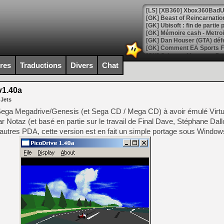
[GK] Beast of Reincarnation
[GK] Ubisoft : fin de parti
[GK] Mémoire cash - Metroid
[GK] Dan Houser (GTA) défe
[GK] Comment EA Sports FC
[GK] Crimson Moon : un Dark
[GK] Isle of Reveries : le j
ires
Traductions
Divers
Chat
[GK] Moonlighter 2 : The En
[GK] Capcom relance Monste
v1.40a
 Jets
r Sega Megadrive/Genesis (et Sega CD / Mega CD) à avoir émulé Virt
[Mo5] Deux inédits du Virtu
ar Notaz (et basé en partie sur le travail de Final Dave, Stéphane Dallo
[GK] Le beat'em up The Walk
 autres PDA, cette version est en fait un simple portage sous Window
[GK] Endless Legend 2 : enf
[LS] [PS5] Le WebKit Userl
[GK] Oubliez Crazy Taxi, S
[LS] [Switch] NSZ 5.0.0 es