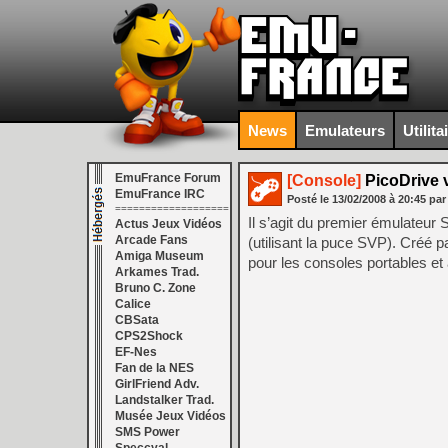
News
Emulateurs
Utilita
EmuFrance Forum
[Console]
PicoDrive 
EmuFrance IRC
Posté le
13/02/2008
à
20:45
par
===================
Il s’agit du premier émulateu
Actus Jeux Vidéos
Arcade Fans
(utilisant la puce SVP). Créé p
Amiga Museum
pour les consoles portables et
Arkames Trad.
Bruno C. Zone
Calice
CBSata
CPS2Shock
EF-Nes
Fan de la NES
GirlFriend Adv.
Landstalker Trad.
Musée Jeux Vidéos
SMS Power