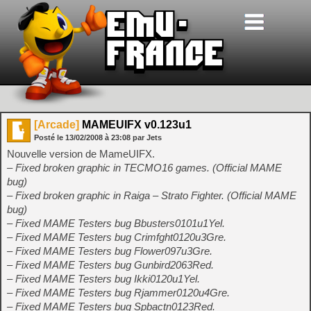
[Arcade]
MAMEUIFX v0.123u1
Posté le
13/02/2008
à
23:08
par Jets
Nouvelle version de MameUIFX.
– Fixed broken graphic in TECMO16 games. (Official MAME
bug)
– Fixed broken graphic in Raiga – Strato Fighter. (Official MAME
bug)
– Fixed MAME Testers bug Bbusters0101u1Yel.
– Fixed MAME Testers bug Crimfght0120u3Gre.
– Fixed MAME Testers bug Flower097u3Gre.
– Fixed MAME Testers bug Gunbird2063Red.
– Fixed MAME Testers bug Ikki0120u1Yel.
– Fixed MAME Testers bug Rjammer0120u4Gre.
– Fixed MAME Testers bug Spbactn0123Red.