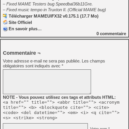
– Fixed MAME Testers bug Speedbal36b11Gre.
– Fixed music tempo in Truxton II. (Official MAME bug)
Télécharger MAMEUIFX32 v0.175.1 (17.7 Mo)
Site Officiel
En savoir plus…
0
commentaire
Commentaire ¬
Votre adresse e-mail ne sera pas publiée.
Les champs
obligatoires sont indiqués avec
*
NOTE - Vous pouvez utilisez ces tags et attributs HTML:
<a href="" title=""> <abbr title=""> <acronym
title=""> <b> <blockquote cite=""> <cite>
<code> <del datetime=""> <em> <i> <q cite="">
<s> <strike> <strong>
Votre nom *