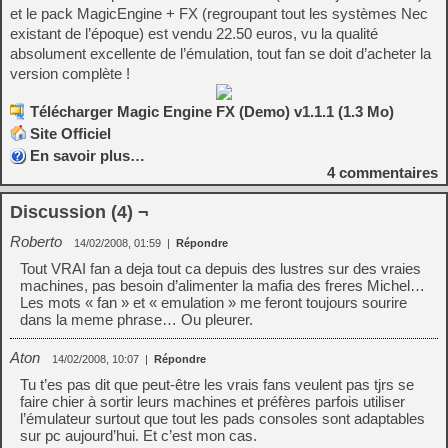
et le pack MagicEngine + FX (regroupant tout les systèmes Nec
existant de l’époque) est vendu 22.50 euros, vu la qualité
absolument excellente de l’émulation, tout fan se doit d’acheter la
version complète !
Télécharger Magic Engine FX (Demo) v1.1.1 (1.3 Mo)
Site Officiel
En savoir plus…
4
commentaires
Discussion (4) ¬
Roberto
14/02/2008, 01:59
|
Répondre
Tout VRAI fan a deja tout ca depuis des lustres sur des vraies
machines, pas besoin d’alimenter la mafia des freres Michel…
Les mots « fan » et « emulation » me feront toujours sourire
dans la meme phrase… Ou pleurer.
Aton
14/02/2008, 10:07
|
Répondre
Tu t’es pas dit que peut-être les vrais fans veulent pas tjrs se
faire chier à sortir leurs machines et préfères parfois utiliser
l’émulateur surtout que tout les pads consoles sont adaptables
sur pc aujourd’hui. Et c’est mon cas.