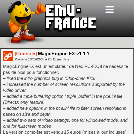
[Console]
MagicEngine FX v1.1.1
Posté le
13/02/2008
à
23:11
par Jets
MagicEngineFX est un émulateur de Nec PC-FX, il ne nécessite
pas de bios pour fonctionner.
– fixed the intro graphics bug in ‘Chip-chan Kick’
– increased the number of screen resolutions supported by the
video driver
– added a triple buffering option ‘ triple_buffer’ in the pce.ini file
(DirectX only feature)
– added new options in the pce.ini file to filter screen resolutions
based on size and depth
– added two sets of video settings, one for windowed mode, and
one for fullscreen modes
La version complète est vendu 15 euros (mises à jour incluses)