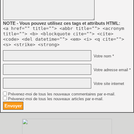
NOTE - Vous pouvez utilisez ces tags et attributs HTML:
<a href="" title=""> <abbr title=""> <acronym
title=""> <b> <blockquote cite=""> <cite>
<code> <del datetime=""> <em> <i> <q cite="">
<s> <strike> <strong>
Votre nom *
Votre adresse email *
Votre site internet
Prévenez-moi de tous les nouveaux commentaires par e-mail.
Prévenez-moi de tous les nouveaux articles par e-mail.