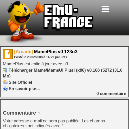
[Arcade]
MamePlus v0.123u3
Posté le
29/02/2008
à
14:29
par Jets
MamePlus est enfin à jour avec u3.
Télécharger Mame/MameUI Plus! (x86) v0.168 r5272 (31.6
Mo)
Site Officiel
En savoir plus…
0
commentaire
Commentaire ¬
Votre adresse e-mail ne sera pas publiée.
Les champs
obligatoires sont indiqués avec
*