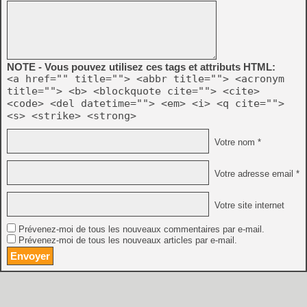
NOTE - Vous pouvez utilisez ces tags et attributs HTML:
<a href="" title=""> <abbr title=""> <acronym
title=""> <b> <blockquote cite=""> <cite>
<code> <del datetime=""> <em> <i> <q cite="">
<s> <strike> <strong>
Votre nom *
Votre adresse email *
Votre site internet
Prévenez-moi de tous les nouveaux commentaires par e-mail.
Prévenez-moi de tous les nouveaux articles par e-mail.