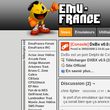
News
Emulateurs
Utilita
EmuFrance Forum
[Console]
DxBx v0.0.
EmuFrance IRC
Posté le
29/02/2008
à
14:41
par
===================
DxBx est un port Delphi de Cx
Actus Jeux Vidéos
Arcade Fans
Télécharger DXBX v0.5 (3
Amiga Museum
Site Officiel
Arkames Trad.
En savoir plus…
Bruno C. Zone
Calice
CBSata
CPS2Shock
Discussion (2) ¬
EF-Nes
Fan de la NES
chris fighter
29/02/2008, 17:47
|
R
GirlFriend Adv.
le port d’un emulateur qui ma
Landstalker Trad.
ça serait bien que ça anonce
Musée Jeux Vidéos
SMS Power