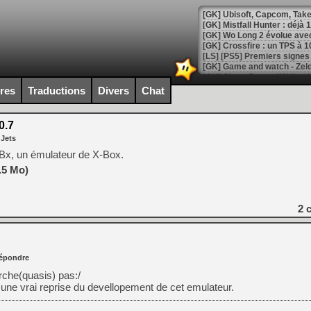
[GK] Mistfall Hunter : déjà 
[GK] Wo Long 2 évolue avec
[GK] Crossfire : un TPS à 100
[LS] [PS5] Premiers signes 
ires
Traductions
Divers
Chat
0.7
[Mo5] DOOM arrive en cart
 Jets
[GK] Bethesda fête les 30 
[GK] Roblox : l'action en B
Bx, un émulateur de X-Box.
.5 Mo)
[GK] Agenda - GeForce NOW
[GK] Devolver Digital en a 
2
c
[LS] [PS5] ps5-y2jb-autolo
[GK] Pourquoi Marvel Tokon 
[GK] Test : Restory : Chill
épondre
[GK] GTA 6 : Rockstar Games
rche(quasis) pas:/
[GK] Hot Wheels Infinite Rus
[GK] Mémoire cash - Secret 
 une vrai reprise du devellopement de cet emulateur.
[GK] Résultats Nintendo : 