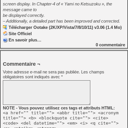
screen display. In Chapter-4 of « Yami no Ketsuzoku », the
message came to
be displayed correctly.
– Additionally, a detailed part has been improved and corrected.
Télécharger Ootake (2K/XP/Vista/7/8/10/11) v3.06 (1.4 Mo)
Site Officiel
En savoir plus…
0
commentaire
Commentaire ¬
Votre adresse e-mail ne sera pas publiée.
Les champs
obligatoires sont indiqués avec
*
NOTE - Vous pouvez utilisez ces tags et attributs HTML:
<a href="" title=""> <abbr title=""> <acronym
title=""> <b> <blockquote cite=""> <cite>
<code> <del datetime=""> <em> <i> <q cite="">