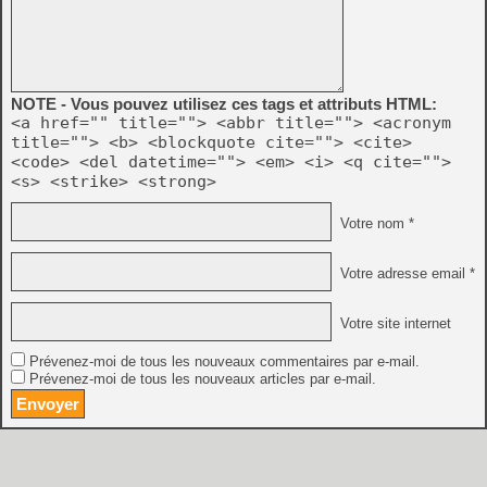
NOTE - Vous pouvez utilisez ces tags et attributs HTML:
<a href="" title=""> <abbr title=""> <acronym
title=""> <b> <blockquote cite=""> <cite>
<code> <del datetime=""> <em> <i> <q cite="">
<s> <strike> <strong>
Votre nom *
Votre adresse email *
Votre site internet
Prévenez-moi de tous les nouveaux commentaires par e-mail.
Prévenez-moi de tous les nouveaux articles par e-mail.