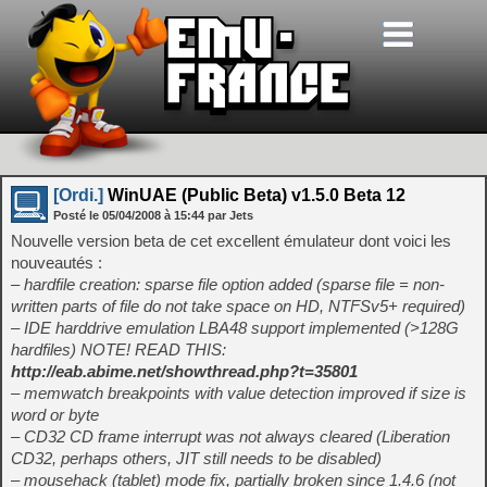
[Ordi.]
WinUAE (Public Beta) v1.5.0 Beta 12
Posté le
05/04/2008
à
15:44
par Jets
Nouvelle version beta de cet excellent émulateur dont voici les
nouveautés :
– hardfile creation: sparse file option added (sparse file = non-
written parts of file do not take space on HD, NTFSv5+ required)
– IDE harddrive emulation LBA48 support implemented (>128G
hardfiles) NOTE! READ THIS:
http://eab.abime.net/showthread.php?t=35801
– memwatch breakpoints with value detection improved if size is
word or byte
– CD32 CD frame interrupt was not always cleared (Liberation
CD32, perhaps others, JIT still needs to be disabled)
– mousehack (tablet) mode fix, partially broken since 1.4.6 (not