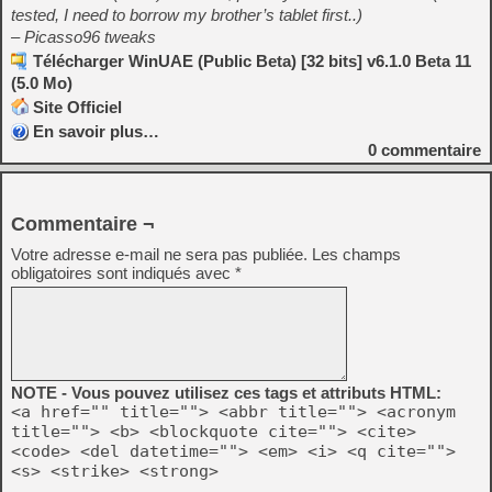
tested, I need to borrow my brother’s tablet first..)
– Picasso96 tweaks
Télécharger WinUAE (Public Beta) [32 bits] v6.1.0 Beta 11
(5.0 Mo)
Site Officiel
En savoir plus…
0
commentaire
Commentaire ¬
Votre adresse e-mail ne sera pas publiée.
Les champs
obligatoires sont indiqués avec
*
NOTE - Vous pouvez utilisez ces tags et attributs HTML:
<a href="" title=""> <abbr title=""> <acronym
title=""> <b> <blockquote cite=""> <cite>
<code> <del datetime=""> <em> <i> <q cite="">
<s> <strike> <strong>