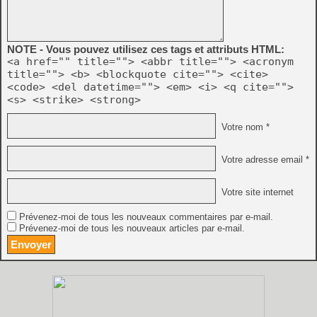
NOTE - Vous pouvez utilisez ces tags et attributs HTML:
<a href="" title=""> <abbr title=""> <acronym
title=""> <b> <blockquote cite=""> <cite>
<code> <del datetime=""> <em> <i> <q cite="">
<s> <strike> <strong>
Votre nom *
Votre adresse email *
Votre site internet
Prévenez-moi de tous les nouveaux commentaires par e-mail.
Prévenez-moi de tous les nouveaux articles par e-mail.