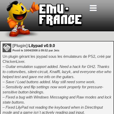
[Plugin]
Lilypad v0.9.0
Posté le
10/04/2008
à
09:52
par Jets
Un plugin gérant les joypad sous les émulateurs de PS2, créé par
ChickenLiver.
– Guitar emulation support added. Need a hack for GH2. Thanks
to cottonvibes, silent-circuit, Knaiffi, lazyk, and everyone else who
helped test and gave me info on the guitars.
– Save / Load buttons added. May still need some work.
– Sensitivity and flip settings now work properly for pressure-
sensitive button bindings.
– Fixed a bug with Windows Messaging and Raw modes and lock
state buttons.
– Fixed LilyPad not reading the keyboard when in DirectInput
mode and a game isn´t actively reading pad input.