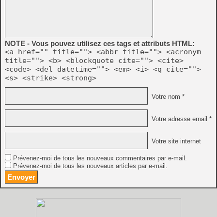
NOTE - Vous pouvez utilisez ces tags et attributs HTML:
<a href="" title=""> <abbr title=""> <acronym
title=""> <b> <blockquote cite=""> <cite>
<code> <del datetime=""> <em> <i> <q cite="">
<s> <strike> <strong>
Votre nom *
Votre adresse email *
Votre site internet
Prévenez-moi de tous les nouveaux commentaires par e-mail.
Prévenez-moi de tous les nouveaux articles par e-mail.