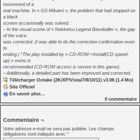
movement of a
real machine. In « GS Mikami », the problem that had stopped on
a black
screen occasionally was solved.
– In the visual scene of « Nekketsu Legend Baseballer », the gap
of the voice
was corrected. (I was able to do the correction confirmation even
to
ending.) *The play installed by « CD-ROM->Install(CD speed-
up) » menu is
recommended (CD-ROM access is severe in this game).
– Additionally, a detailed part has been improved and corrected.
Télécharger Ootake (2K/XP/Vista/7/8/10/11) v3.06 (1.4 Mo)
Site Officiel
En savoir plus…
0
commentaire
Commentaire ¬
Votre adresse e-mail ne sera pas publiée.
Les champs
obligatoires sont indiqués avec
*