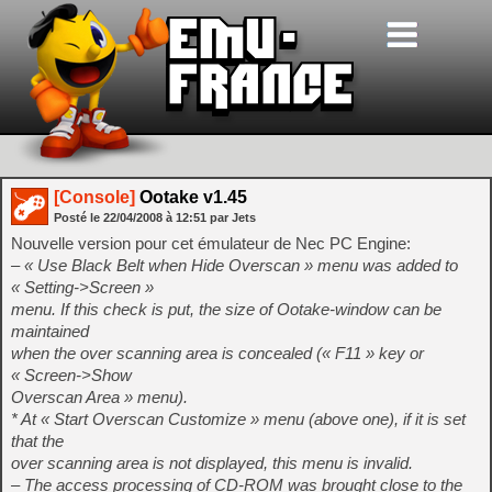
[Console]
Ootake v1.45
Posté le
22/04/2008
à
12:51
par Jets
Nouvelle version pour cet émulateur de Nec PC Engine:
– « Use Black Belt when Hide Overscan » menu was added to
« Setting->Screen »
menu. If this check is put, the size of Ootake-window can be
maintained
when the over scanning area is concealed (« F11 » key or
« Screen->Show
Overscan Area » menu).
* At « Start Overscan Customize » menu (above one), if it is set
that the
over scanning area is not displayed, this menu is invalid.
– The access processing of CD-ROM was brought close to the