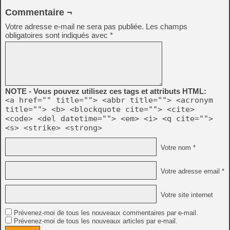
Commentaire ¬
Votre adresse e-mail ne sera pas publiée.
Les champs
obligatoires sont indiqués avec
*
NOTE - Vous pouvez utilisez ces tags et attributs HTML:
<a href="" title=""> <abbr title=""> <acronym
title=""> <b> <blockquote cite=""> <cite>
<code> <del datetime=""> <em> <i> <q cite="">
<s> <strike> <strong>
Votre nom *
Votre adresse email *
Votre site internet
Prévenez-moi de tous les nouveaux commentaires par e-mail.
Prévenez-moi de tous les nouveaux articles par e-mail.