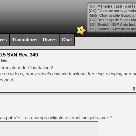
[GK] Mémoire cash - Après 
[GK] "Vous ne serez jamais
[Mo5] Changeable Guardian 
[GK] Des bugs de Super Mar
[LS] [Switch] NSP Auto Inst
ires
Traductions
Divers
Chat
[GK] La saga horrifique Am
.5 SVN Rev. 349
 Jets
 émulateur de Playstation 2.
e on videos, many should now work without freezing, skipping or ma
[GK] Le portage de Super M
ws post.
[Mo5] Le jeu de course fut
[GK] Guillermo del Toro ado
0
[LTF] Eté 2026 - Séquence 
[GK] Mistfall Hunter : déjà 
[GK] Wo Long 2 évolue avec
[GK] Crossfire : un TPS à 100
[LS] [PS5] Premiers signes 
as publiée.
Les champs obligatoires sont indiqués avec
*