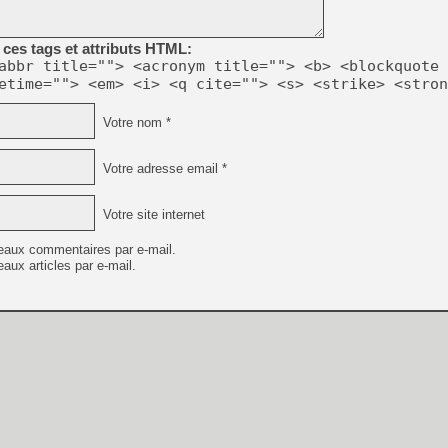
[Mo5] DOOM arrive en cart
ces tags et attributs HTML:
[GK] Bethesda fête les 30 
abbr title=""> <acronym title=""> <b> <blockquote 
[GK] Roblox : l'action en B
etime=""> <em> <i> <q cite=""> <s> <strike> <stron
[GK] Agenda - GeForce NOW
Votre nom *
[GK] Devolver Digital en a 
Votre adresse email *
[LS] [PS5] ps5-y2jb-autolo
[GK] Pourquoi Marvel Tokon 
Votre site internet
[GK] Test : Restory : Chill
[GK] GTA 6 : Rockstar Games
[GK] Hot Wheels Infinite Rus
eaux commentaires par e-mail.
[GK] Mémoire cash - Secret 
aux articles par e-mail.
[GK] Résultats Nintendo : 
[GK] Dans ce jeu de platefo