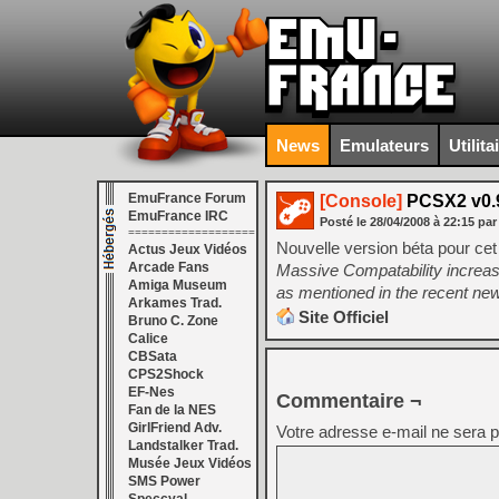
News
Emulateurs
Utilita
EmuFrance Forum
[Console]
PCSX2 v0.9
EmuFrance IRC
Posté le
28/04/2008
à
22:15
par
===================
Nouvelle version béta pour cet
Actus Jeux Vidéos
Arcade Fans
Massive Compatability increas
Amiga Museum
as mentioned in the recent ne
Arkames Trad.
Site Officiel
Bruno C. Zone
Calice
CBSata
CPS2Shock
EF-Nes
Commentaire ¬
Fan de la NES
GirlFriend Adv.
Votre adresse e-mail ne sera p
Landstalker Trad.
Musée Jeux Vidéos
SMS Power