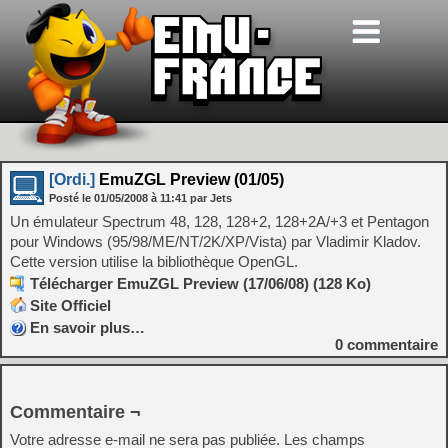
[Ordi.]
EmuZGL Preview (01/05)
Posté le
01/05/2008
à
11:41
par Jets
Un émulateur Spectrum 48, 128, 128+2, 128+2A/+3 et Pentagon
pour Windows (95/98/ME/NT/2K/XP/Vista) par Vladimir Kladov.
Cette version utilise la bibliothèque OpenGL.
Télécharger EmuZGL Preview (17/06/08) (128 Ko)
Site Officiel
En savoir plus…
0
commentaire
Commentaire ¬
Votre adresse e-mail ne sera pas publiée.
Les champs