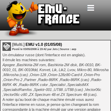
[Multi.]
EMU v1.0 (01/05/08)
Posté le
03/05/2008
à
19:42
par Jets
| Source :
aep
Un émulateur russe (dont l’interface est en anglais).
Il émule les machines suivantes:
Apogee ,Bashkiria-2M rom, Bashkiria-2M disk, BK-0010, BK-
0010_01, BK-0010fdd, Korvet, Lik, Lik2, Lvov, Mikro-80, Mikrosha
,Mikrosha (cas) ,Orion-128 ,Orion-128z80-Card-ll ,Orion-Pro
,Orion-Pro 2 ,Partner ,Radio-86RK ,Radio-86RK (cas) ,Radio-
86RK 4K ,Radio-86RK color ,Specialist ,SpecialistMX
,SpecialistRamfos ,Spektr-001 ,UT88 ,UT88 (cas) ,Vector06c
,Vector06c-z80 ,ZX Spectrum 48 et ZX Spectrum 48 (cas).
A noter qu’au boot de chaque machine émulé vous aurez
l’interface interne en russe, je pense qu’en changeant la rom
correspondante à la machine émulé par une version anglaise