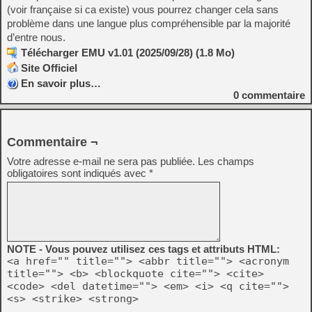
(voir française si ca existe) vous pourrez changer cela sans
problème dans une langue plus compréhensible par la majorité
d’entre nous.
Télécharger EMU v1.01 (2025/09/28) (1.8 Mo)
Site Officiel
En savoir plus…
0
commentaire
Commentaire ¬
Votre adresse e-mail ne sera pas publiée.
Les champs
obligatoires sont indiqués avec
*
NOTE - Vous pouvez utilisez ces tags et attributs HTML:
<a href="" title=""> <abbr title=""> <acronym
title=""> <b> <blockquote cite=""> <cite>
<code> <del datetime=""> <em> <i> <q cite="">
<s> <strike> <strong>