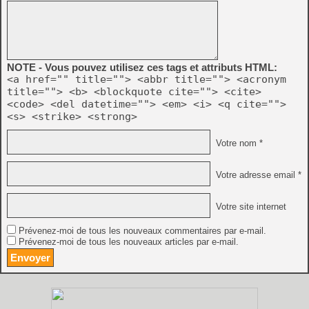
NOTE - Vous pouvez utilisez ces tags et attributs HTML:
<a href="" title=""> <abbr title=""> <acronym
title=""> <b> <blockquote cite=""> <cite>
<code> <del datetime=""> <em> <i> <q cite="">
<s> <strike> <strong>
Votre nom *
Votre adresse email *
Votre site internet
Prévenez-moi de tous les nouveaux commentaires par e-mail.
Prévenez-moi de tous les nouveaux articles par e-mail.