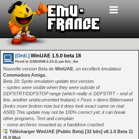
[Ordi.]
WinUAE 1.5.0 beta 18
Posté le
11/05/2008
à
23:11
par Eric_Aw
Nouvelle version Beta de
WinUAE
, un excellent émulateur
Commodore Amiga
.
Beta 18: Sprite emulation update test version.
– sprites were visible when they were outside of
DDFSTRT/DDFSTOP range (which really is DDFSTRT – end of
line, another undocumented feature) « Fixes » demo Blittersweet
(looks more broken now but it does look exact same on real
A500) This update may not be 100% correct yet, it can break
other programs. Test and complain
– some archives mounted as a harddrive crashed
Télécharger WinUAE (Public Beta) [32 bits] v6.1.0 Beta 11
(5.0 Mo)