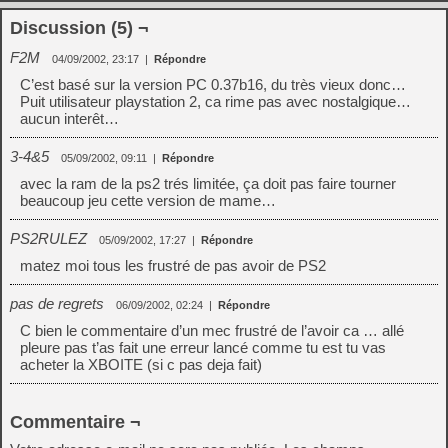
Discussion (5) ¬
F2M
04/09/2002, 23:17
|
Répondre
C’est basé sur la version PC 0.37b16, du très vieux donc…
Puit utilisateur playstation 2, ca rime pas avec nostalgique…
aucun interêt…
3-4&5
05/09/2002, 09:11
|
Répondre
avec la ram de la ps2 trés limitée, ça doit pas faire tourner
beaucoup jeu cette version de mame…
PS2RULEZ
05/09/2002, 17:27
|
Répondre
matez moi tous les frustré de pas avoir de PS2
pas de regrets
06/09/2002, 02:24
|
Répondre
C bien le commentaire d’un mec frustré de l’avoir ca … allé
pleure pas t’as fait une erreur lancé comme tu est tu vas
acheter la XBOITE (si c pas deja fait)
Commentaire ¬