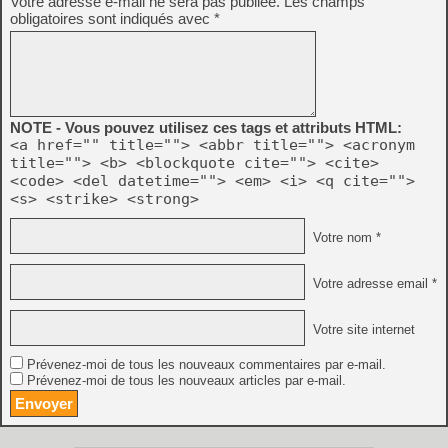
Votre adresse e-mail ne sera pas publiée.
Les champs
obligatoires sont indiqués avec
*
NOTE - Vous pouvez utilisez ces tags et attributs HTML:
<a href="" title=""> <abbr title=""> <acronym
title=""> <b> <blockquote cite=""> <cite>
<code> <del datetime=""> <em> <i> <q cite="">
<s> <strike> <strong>
Votre nom *
Votre adresse email *
Votre site internet
Prévenez-moi de tous les nouveaux commentaires par e-mail.
Prévenez-moi de tous les nouveaux articles par e-mail.