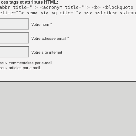
ces tags et attributs HTML:
[GK] Atari renoue avec les 
abbr title=""> <acronym title=""> <b> <blockquote 
[GK] Le studio de FIFA Worl
[GK] La PlayStation 1 en L
etime=""> <em> <i> <q cite=""> <s> <strike> <stron
[GK] Dawn of War 4 : les Né
Votre nom *
[GK] CloverPit : l'héritier
[GK] Stellar Blade : Blood R
Votre adresse email *
[GK] Palworld Online est a
[GK] Wuchang 2 : le souls-l
Votre site internet
[GK] Test : Big Walk est le 
[GK] Starsand Island : la si
eaux commentaires par e-mail.
aux articles par e-mail.
[GK] La Xbox Series X coût
[GK] Moonlighter 2 : The En