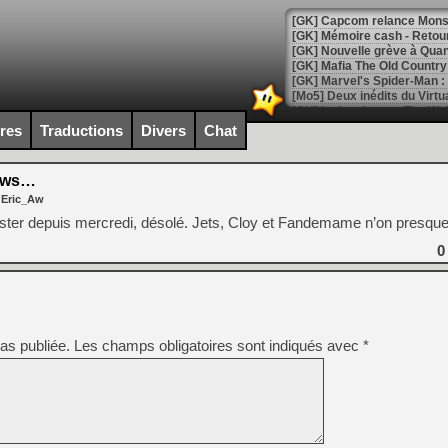
[GK] Capcom relance Monste
[Mo5] Deux inédits du Virtu
[GK] Le beat'em up The Walk
ires
Traductions
Divers
Chat
[GK] Endless Legend 2 : enf
ews…
 Eric_Aw
[LS] [PS5] Le WebKit Userl
oster depuis mercredi, désolé. Jets, Cloy et Fandemame n’on presque 
0
[GK] Oubliez Crazy Taxi, S
[LS] [Switch] NSZ 5.0.0 es
[GK] No More Room in Hell 2
as publiée.
Les champs obligatoires sont indiqués avec
*
[GK] Un chatbot Atelier Ryz
[GK] Mémoire cash - Splatte
[GK] Nvidia : le prix des 
[GK] Suikoden Star Leap : 
[Mo5] La mini borne d’arc