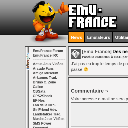
News
Emulateurs
Utilita
EmuFrance Forum
[Emu-France]
Des n
EmuFrance IRC
Posté le
07/09/2002
à
15:41
par
===================
J’ai pas eu trop le temps de p
Actus Jeux Vidéos
Arcade Fans
passé
Amiga Museum
Arkames Trad.
Bruno C. Zone
Calice
Commentaire ¬
CBSata
CPS2Shock
Votre adresse e-mail ne sera p
EF-Nes
Fan de la NES
GirlFriend Adv.
Landstalker Trad.
Musée Jeux Vidéos
SMS Power