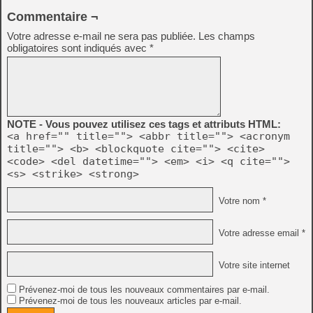
Commentaire ¬
Votre adresse e-mail ne sera pas publiée.
Les champs
obligatoires sont indiqués avec
*
NOTE - Vous pouvez utilisez ces tags et attributs HTML:
<a href="" title=""> <abbr title=""> <acronym
title=""> <b> <blockquote cite=""> <cite>
<code> <del datetime=""> <em> <i> <q cite="">
<s> <strike> <strong>
Votre nom *
Votre adresse email *
Votre site internet
Prévenez-moi de tous les nouveaux commentaires par e-mail.
Prévenez-moi de tous les nouveaux articles par e-mail.