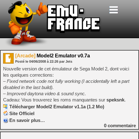
[Arcade]
Model2 Emulator v0.7a
Posté le
04/06/2008
à
22:26
par Jets
Nouvelle version de cet émulateur de Sega Model 2, dont voici
les quelques corrections:
– Fixed network code not fully working (I accidentally left a part
disabled in the last build).
– Improved daytona video & sound sync.
Cadeau: Vous trouverez les roms manquantes sur
speksnk
.
Télécharger Model2 Emulator v1.1a (1.2 Mo)
Site Officiel
En savoir plus…
0
commentaire