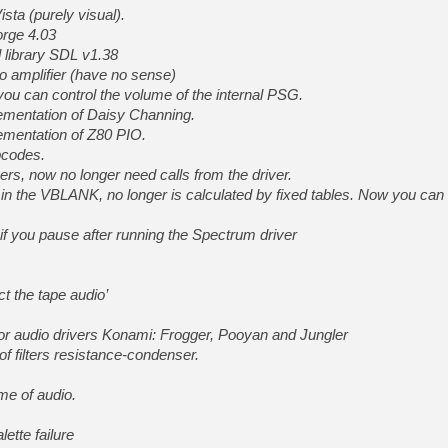
[GK] Résultats Nintendo : 
ta (purely visual).
rge 4.03
[GK] Déjà des dégraissage
library SDL v1.38
[Mo5] Brickboy cherche à r
amplifier (have no sense)
[GK] Minecraft et ses « Gra
can control the volume of the internal PSG.
ementation of Daisy Channing.
[GK] Beast of Reincarnation
[GK] Ubisoft : fin de parti
ementation of Z80 PIO.
[GK] Mémoire cash - Metroid
codes.
[GK] Dan Houser (GTA) défe
, now no longer need calls from the driver.
[GK] Comment EA Sports FC
[GK] Crimson Moon : un Dark
the VBLANK, no longer is calculated by fixed tables. Now you can 
[GK] Isle of Reveries : le j
[GK] Moonlighter 2 : The En
 if you pause after running the Spectrum driver
[GK] Capcom relance Monste
 the tape audio’
[GK] Guillermo del Toro ado
or audio drivers Konami: Frogger, Pooyan and Jungler
 filters resistance-condenser.
e of audio.
ette failure