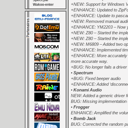
Speccyal
+NEW: Support for Windows Vis
Wakoo-enter
+ENHANCE: Updated to ZipFo
+ENHANCE: Update to pascal 
+NEW: Removed manual audio 
+ENHANCE: YM2203 – Now you 
+NEW: Z80 – Started the impl
+NEW: Z80 – Started the impl
+NEW: M6809 – Added two op
+ENHANCE: Implemented timers
+ENHANCE: More accurately in 
more accurate way.
+BUG: No longer fails a driver
•
Spectrum
+BUG: Fixed beeper audio
+ENHANCE: Added ‘disconnect
•
Konami Audio
NEW: Added a generic driver f
BUG: Missing implementation of
•
Frogger
ENHANCE: Amplified the volum
•
Bomb Jack
BUG: Corrected the random pal