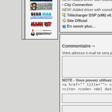
•
City Connection
NEW: Added driver with sound
Télécharger DSP (x86) v0.
Site Officiel
En savoir plus…
Commentaire ¬
Votre adresse e-mail ne sera p
NOTE - Vous pouvez utilisez 
<a href="" title=""> <
<cite> <code> <del dat