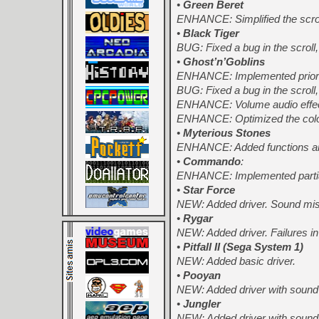
•
Green Beret
ENHANCE: Simplified the scrol
•
Black Tiger
BUG: Fixed a bug in the scroll
•
Ghost’n’Goblins
ENHANCE: Implemented priorit
BUG: Fixed a bug in the scroll
ENHANCE: Volume audio effec
ENHANCE: Optimized the color
•
Myterious Stones
ENHANCE: Added functions and
•
Commando
:
ENHANCE: Implemented partial
•
Star Force
NEW: Added driver. Sound mis
•
Rygar
NEW: Added driver. Failures in
•
Pitfall II (Sega System 1)
NEW: Added basic driver.
•
Pooyan
NEW: Added driver with sound
•
Jungler
NEW: Added driver with sound