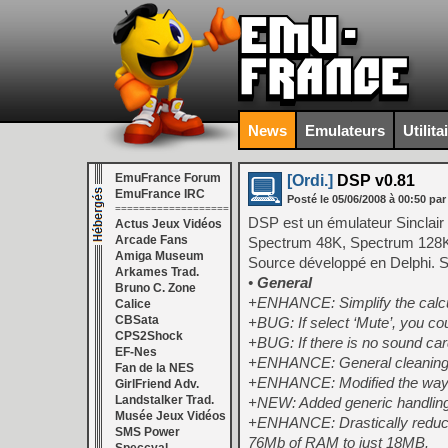
News
Emulateurs
Utilita
EmuFrance Forum
[Ordi.]
DSP v0.81
EmuFrance IRC
Posté le
05/06/2008
à
00:50
par
===================
DSP est un émulateur Sinclair 
Actus Jeux Vidéos
Arcade Fans
Spectrum 48K, Spectrum 128K e
Amiga Museum
Source développé en Delphi. S
Arkames Trad.
•
General
Bruno C. Zone
+ENHANCE: Simplify the calcu
Calice
CBSata
+BUG: If select ‘Mute’, you cou
CPS2Shock
+BUG: If there is no sound car
EF-Nes
+ENHANCE: General cleaning 
Fan de la NES
+ENHANCE: Modified the way 
GirlFriend Adv.
Landstalker Trad.
+NEW: Added generic handling 
Musée Jeux Vidéos
+ENHANCE: Drastically reduc
SMS Power
76Mb of RAM to just 18MB.