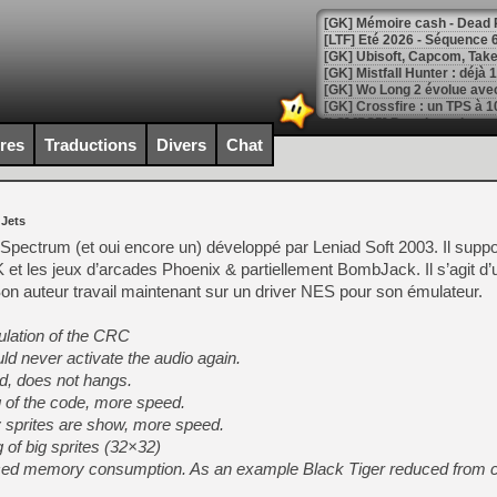
[LTF] Eté 2026 - Séquence 
[GK] Mistfall Hunter : déjà 
[GK] Wo Long 2 évolue avec
[GK] Crossfire : un TPS à 100
[LS] [PS5] Premiers signes 
ires
Traductions
Divers
Chat
 Jets
[Mo5] DOOM arrive en cart
Spectrum (et oui encore un) développé par Leniad Soft 2003. Il suppo
[GK] Bethesda fête les 30 
t les jeux d’arcades Phoenix & partiellement BombJack. Il s’agit d’
[GK] Roblox : l'action en B
on auteur travail maintenant sur un driver NES pour son émulateur.
[GK] Agenda - GeForce NOW
lation of the CRC
ld never activate the audio again.
[GK] Devolver Digital en a 
d, does not hangs.
[LS] [PS5] ps5-y2jb-autolo
of the code, more speed.
sprites are show, more speed.
[GK] Pourquoi Marvel Tokon 
[GK] Test : Restory : Chill
of big sprites (32×32)
[GK] GTA 6 : Rockstar Games
ed memory consumption. As an example Black Tiger reduced from
[GK] Hot Wheels Infinite Rus
[GK] Mémoire cash - Secret 