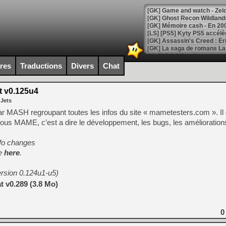
[Mo5] DOOM arrive en cart
[GK] Bethesda fête les 30 
ires
Traductions
Divers
Chat
[GK] Roblox : l'action en B
 v0.125u4
[GK] Agenda - GeForce NOW
 Jets
[GK] Devolver Digital en a 
u par MASH regroupant toutes les infos du site « mametesters.com ». I
 sous MAME, c’est a dire le développement, les bugs, les améliorati
[LS] [PS5] ps5-y2jb-autolo
[GK] Pourquoi Marvel Tokon 
nfo changes
[GK] Test : Restory : Chill
ee
here
.
[GK] GTA 6 : Rockstar Games
[GK] Hot Wheels Infinite Rus
[GK] Mémoire cash - Secret 
ersion 0.124u1-u5)
[GK] Résultats Nintendo : 
 v0.289 (3.8 Mo)
[GK] Déjà des dégraissage
[Mo5] Brickboy cherche à r
0
[GK] Minecraft et ses « Gra