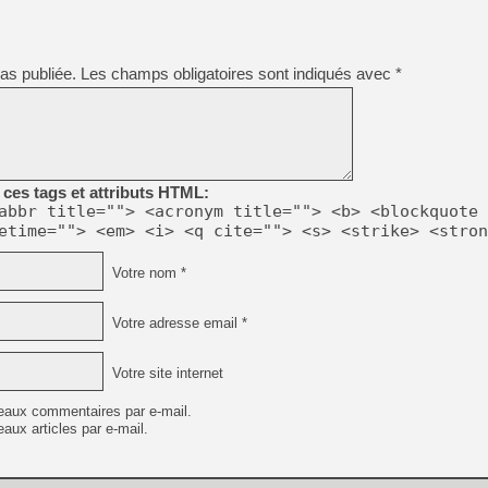
[GK] Beast of Reincarnation
[GK] Ubisoft : fin de parti
[GK] Mémoire cash - Metroid
[GK] Dan Houser (GTA) défe
as publiée.
Les champs obligatoires sont indiqués avec
*
[GK] Comment EA Sports FC
[GK] Crimson Moon : un Dark
[GK] Isle of Reveries : le j
[GK] Moonlighter 2 : The En
[GK] Capcom relance Monste
ces tags et attributs HTML:
abbr title=""> <acronym title=""> <b> <blockquote 
[Mo5] Deux inédits du Virtu
etime=""> <em> <i> <q cite=""> <s> <strike> <stron
[GK] Le beat'em up The Walk
[GK] Endless Legend 2 : enf
Votre nom *
Votre adresse email *
[LS] [PS5] Premiers signes 
Votre site internet
eaux commentaires par e-mail.
aux articles par e-mail.