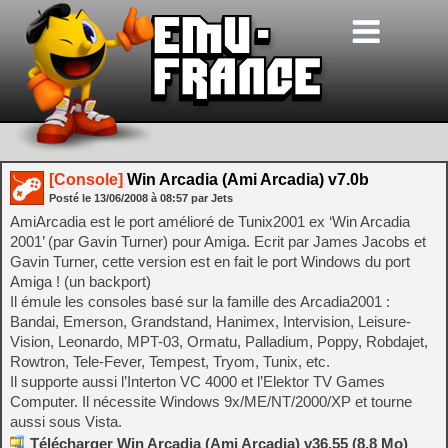
[Console]
Win Arcadia (Ami Arcadia) v7.0b
Posté le
13/06/2008
à
08:57
par Jets
AmiArcadia est le port amélioré de Tunix2001 ex ‘Win Arcadia
2001’ (par Gavin Turner) pour Amiga. Ecrit par James Jacobs et
Gavin Turner, cette version est en fait le port Windows du port
Amiga ! (un backport)
Il émule les consoles basé sur la famille des Arcadia2001 :
Bandai, Emerson, Grandstand, Hanimex, Intervision, Leisure-
Vision, Leonardo, MPT-03, Ormatu, Palladium, Poppy, Robdajet,
Rowtron, Tele-Fever, Tempest, Tryom, Tunix, etc.
Il supporte aussi l’Interton VC 4000 et l’Elektor TV Games
Computer. Il nécessite Windows 9x/ME/NT/2000/XP et tourne
aussi sous Vista.
Télécharger Win Arcadia (Ami Arcadia) v36.55 (8.8 Mo)