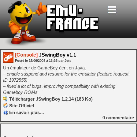
[Console]
JSwingBoy v1.1
Posté le
15/06/2008
à
13:36
par Jets
Un émulateur de GameBoy écrit en Java.
– enable suspend and resume for the emulator (feature request
ID 1972555)
– fixed a lot of bugs, improving compatibility with existing
Gameboy ROMs
Télécharger JSwingBoy 1.2.14 (183 Ko)
Site Officiel
En savoir plus…
0
commentaire