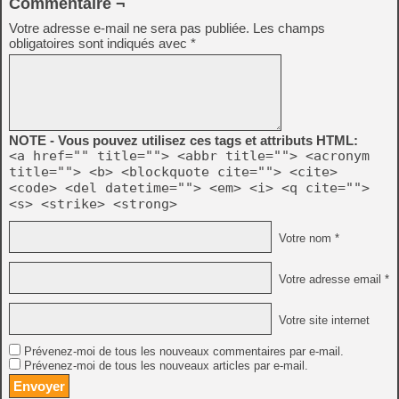
Commentaire ¬
Votre adresse e-mail ne sera pas publiée.
Les champs
obligatoires sont indiqués avec
*
NOTE - Vous pouvez utilisez ces tags et attributs HTML:
<a href="" title=""> <abbr title=""> <acronym
title=""> <b> <blockquote cite=""> <cite>
<code> <del datetime=""> <em> <i> <q cite="">
<s> <strike> <strong>
Votre nom *
Votre adresse email *
Votre site internet
Prévenez-moi de tous les nouveaux commentaires par e-mail.
Prévenez-moi de tous les nouveaux articles par e-mail.