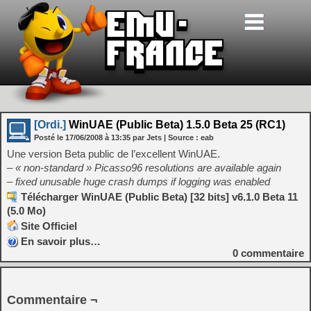
[Ordi.]
WinUAE (Public Beta) 1.5.0 Beta 25 (RC1)
Posté le
17/06/2008
à
13:35
par Jets
| Source :
eab
Une version Beta public de l’excellent WinUAE.
– « non-standard » Picasso96 resolutions are available again
– fixed unusable huge crash dumps if logging was enabled
Télécharger WinUAE (Public Beta) [32 bits] v6.1.0 Beta 11
(5.0 Mo)
Site Officiel
En savoir plus…
0
commentaire
Commentaire ¬