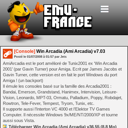
[Console]
Win Arcadia (Ami Arcadia) v7.03
Posté le
01/07/2008
à
01:57
par Jets
AmiArcadia est le port amélioré de Tunix2001 ex ‘Win Arcadia
2001’ (par Gavin Turner) pour Amiga. Ecrit par James Jacobs et
Gavin Turner, cette version est en fait le port Windows du port
Amiga ! (un backport)
Il émule les consoles basé sur la famille des Arcadia2001 :
Bandai, Emerson, Grandstand, Hanimex, Intervision, Leisure-
Vision, Leonardo, MPT-03, Ormatu, Palladium, Poppy, Robdajet,
Rowtron, Tele-Fever, Tempest, Tryom, Tunix, etc.
Il supporte aussi l’Interton VC 4000 et l’Elektor TV Games
Computer. Il nécessite Windows 9x/ME/NT/2000/XP et tourne
aussi sous Vista.
Télécharger Win Arcadia (Ami Arcadia) v36.55 (8.8 Mo)