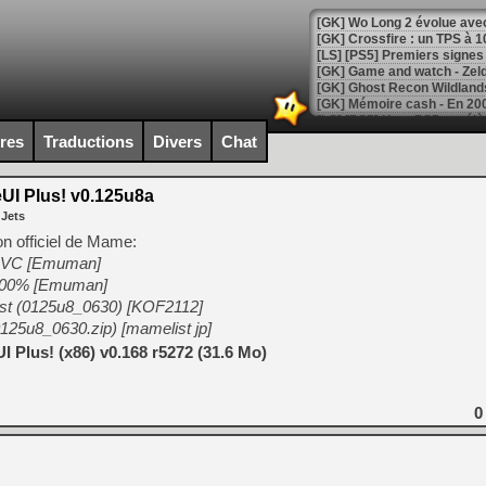
[GK] Wo Long 2 évolue avec
[GK] Crossfire : un TPS à 100
[LS] [PS5] Premiers signes 
ires
Traductions
Divers
Chat
[Mo5] DOOM arrive en cart
[GK] Bethesda fête les 30 
I Plus! v0.125u8a
[GK] Roblox : l'action en B
 Jets
on officiel de Mame:
[GK] Agenda - GeForce NOW
MSVC [Emuman]
 400% [Emuman]
[GK] Devolver Digital en a 
list (0125u8_0630) [KOF2112]
[LS] [PS5] ps5-y2jb-autolo
t0125u8_0630.zip) [mamelist jp]
[GK] Pourquoi Marvel Tokon 
Plus! (x86) v0.168 r5272 (31.6 Mo)
[GK] Test : Restory : Chill
[GK] GTA 6 : Rockstar Games
[GK] Hot Wheels Infinite Rus
0
[GK] Mémoire cash - Secret 
[GK] Résultats Nintendo : 
[GK] Déjà des dégraissage