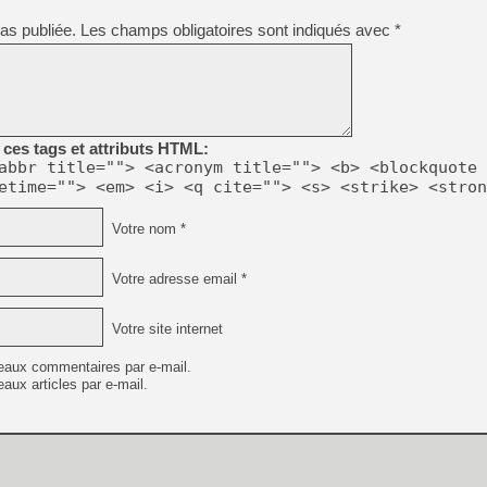
[Mo5] Brickboy cherche à r
[GK] Minecraft et ses « Gra
as publiée.
Les champs obligatoires sont indiqués avec
*
[GK] Beast of Reincarnation
[GK] Ubisoft : fin de parti
[GK] Mémoire cash - Metroid
[GK] Dan Houser (GTA) défe
[GK] Comment EA Sports FC
[GK] Crimson Moon : un Dark
ces tags et attributs HTML:
[GK] Isle of Reveries : le j
abbr title=""> <acronym title=""> <b> <blockquote 
[GK] Moonlighter 2 : The En
etime=""> <em> <i> <q cite=""> <s> <strike> <stron
[GK] Capcom relance Monste
Votre nom *
[Mo5] Deux inédits du Virtu
Votre adresse email *
[GK] Le beat'em up The Walk
[LTF] Eté 2026 - Séquence 
Votre site internet
[GK] Mistfall Hunter : déjà 
eaux commentaires par e-mail.
aux articles par e-mail.