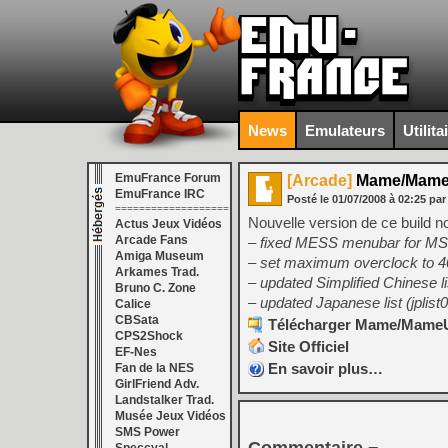
News
Emulateurs
Utilita
EmuFrance Forum
[Arcade]
Mame/MameU
EmuFrance IRC
Posté le
01/07/2008
à
02:25
par
===================
Nouvelle version de ce build n
Actus Jeux Vidéos
Arcade Fans
– fixed MESS menubar for 
Amiga Museum
– set maximum overclock to
Arkames Trad.
– updated Simplified Chinese 
Bruno C. Zone
– updated Japanese list (jplis
Calice
CBSata
Télécharger Mame/MameUI 
CPS2Shock
Site Officiel
EF-Nes
En savoir plus…
Fan de la NES
GirlFriend Adv.
Landstalker Trad.
Musée Jeux Vidéos
SMS Power